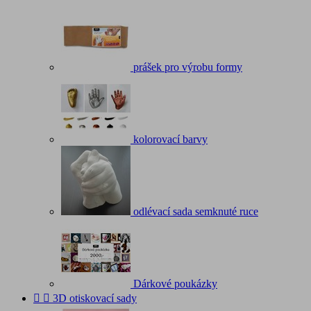
prášek pro výrobu formy
kolorovací barvy
odlévací sada semknuté ruce
Dárkové poukázky


3D otiskovací sady