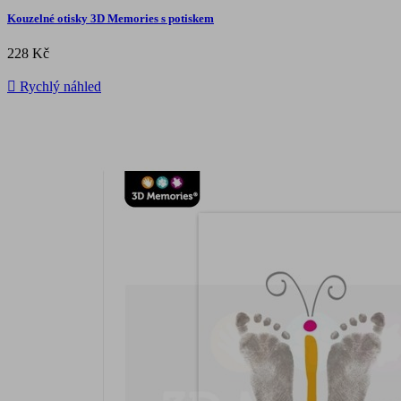
Kouzelné otisky 3D Memories s potiskem
228 Kč

Rychlý náhled