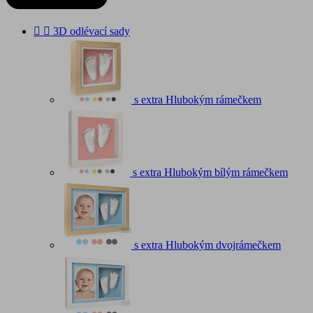


3D odlévací sady
s extra Hlubokým rámečkem
s extra Hlubokým bílým rámečkem
s extra Hlubokým dvojrámečkem