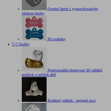
Osobní šperk s vygravírovaným
otiskem tlapky
Psí známky


Služby
Profesionální zhotovení 3D odlitků
nožiček a ručiček dětí
Rodinný odlitek - spojené ruce