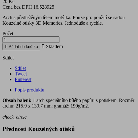
20 Kč
Cena bez DPH 16.528925
Arch s předtištěným tělem motýlka. Pouze pro použití se sadou
Kouzelné otisky 3D Memories. Jednoduše a rychle.
Počet

Skladem

Přidat do košíku
Sdílet
Sdílet
Tweet
Pinterest
Popis produktu
Obsah balení:
1 arch speciálního bílého papíru s potiskem. Rozměr
archu: 215,9 x 139,7 mm; gramáž: 190g/m2.
check_circle
Přednosti Kouzelných otisků