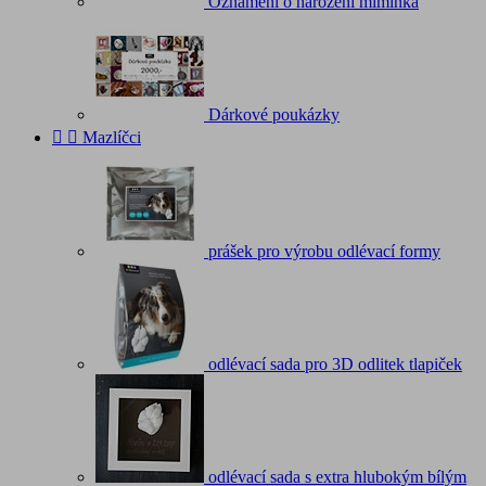
Oznámení o narození miminka
Dárkové poukázky


Mazlíčci
prášek pro výrobu odlévací formy
odlévací sada pro 3D odlitek tlapiček
odlévací sada s extra hlubokým bílým