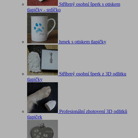
Stříbrný osobní šperk s otiskem
tlapičky - srdíčko
hrnek s otiskem tlapičky
Stříbrný osobní šperk z 3D odlitku
tlapičky
Profesionální zhotovení 3D odlitků
tlapiček