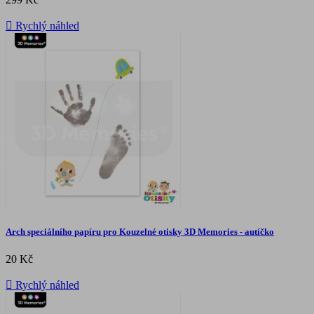

Rychlý náhled
Arch speciálního papíru pro Kouzelné otisky 3D Memories - autíčko
20 Kč

Rychlý náhled