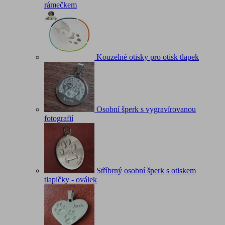
rámečkem
Kouzelné otisky pro otisk tlapek
Osobní šperk s vygravírovanou
fotografií
Stříbrný osobní šperk s otiskem
tlapičky - oválek