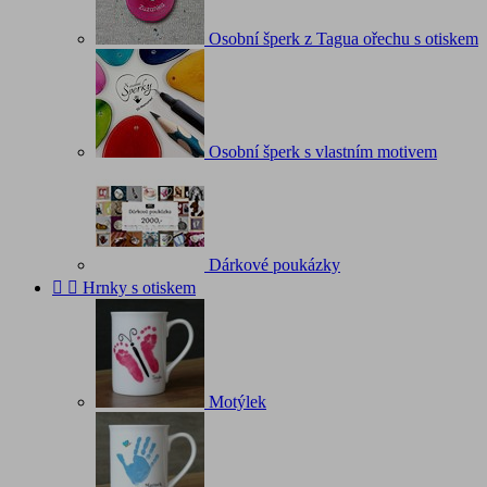
Osobní šperk z Tagua ořechu s otiskem
Osobní šperk s vlastním motivem
Dárkové poukázky


Hrnky s otiskem
Motýlek