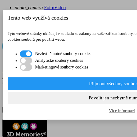
photo_camera
Foto/Video
local_shipping
Doprava
Tento web využívá cookies
place
Kontakt
Tyto webové stránky ukládají v souladu se zákony na vaše zařízení soubory,
cookies souborů pro použití webu.
Nezbytně nutné soubory cookies
Analytické soubory cookies
Marketingové soubory cookies

Přihlásit se
phone
+420 603 588 179
CZK
Kč

Přijmout všechny soubor
CZK Kč
Povolit jen nezbytně nut
EUR €
Více informací
