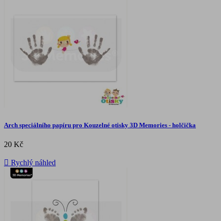
Arch speciálního papíru pro Kouzelné otisky 3D Memories - holčička
20 Kč

Rychlý náhled