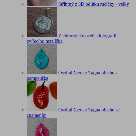
Stříbrný z 3D odlitku ručičky - velký
Z chirurgické oceli s fotografií
zvířecího mazlíčka
Osobní šperk z Tagua ořechu -
pampeliška
Osobní šperk z Tagua ořechu se
znamením