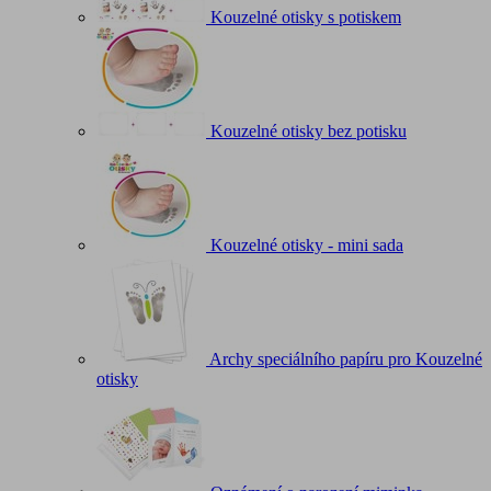
Kouzelné otisky s potiskem
Kouzelné otisky bez potisku
Kouzelné otisky - mini sada
Archy speciálního papíru pro Kouzelné
otisky