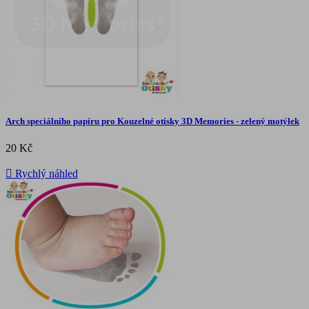
Arch speciálního papíru pro Kouzelné otisky 3D Memories - zelený motýlek
20 Kč

Rychlý náhled