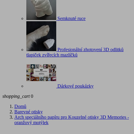
Semknuté ruce
Profesionální zhotovení 3D odlitků
tlapiček zvířecích mazlíčků
Dárkové poukázky
shopping_cart
0
Domů
Barevné otisky
Arch speciálního papíru pro Kouzelné otisky 3D Memories -
oranžový motýlek