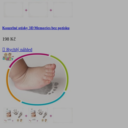
Kouzelné otisky 3D Memories bez potisku
198 Kč

Rychlý náhled