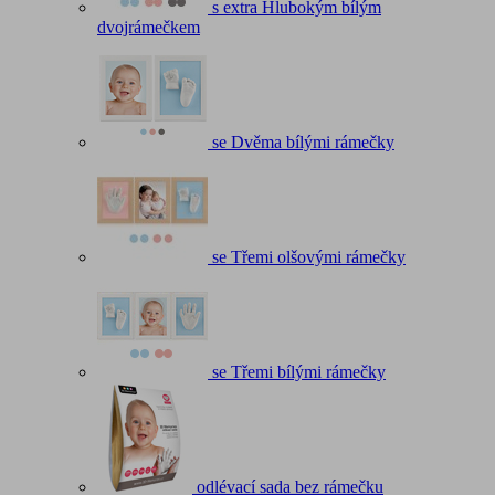
s extra Hlubokým bílým
dvojrámečkem
se Dvěma bílými rámečky
se Třemi olšovými rámečky
se Třemi bílými rámečky
odlévací sada bez rámečku