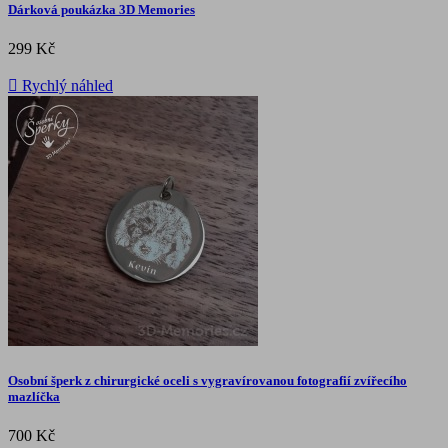
Dárková poukázka 3D Memories
299 Kč

Rychlý náhled
Osobní šperk z chirurgické oceli s vygravírovanou fotografií zvířecího
mazlíčka
700 Kč