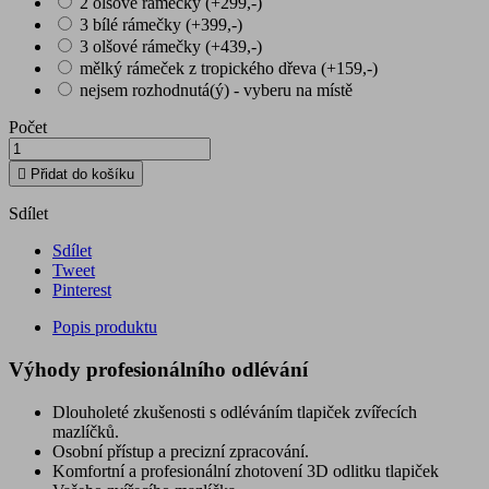
2 olšové rámečky (+299,-)
3 bílé rámečky (+399,-)
3 olšové rámečky (+439,-)
mělký rámeček z tropického dřeva (+159,-)
nejsem rozhodnutá(ý) - vyberu na místě
Počet

Přidat do košíku
Sdílet
Sdílet
Tweet
Pinterest
Popis produktu
Výhody profesionálního odlévání
Dlouholeté zkušenosti s odléváním tlapiček zvířecích
mazlíčků.
Osobní přístup a precizní zpracování.
Komfortní a profesionální zhotovení 3D odlitku tlapiček