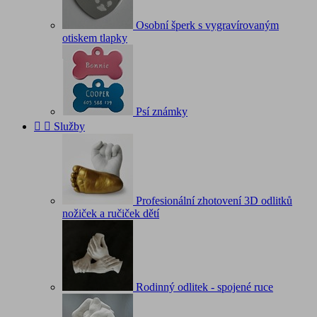
Osobní šperk s vygravírovaným
otiskem tlapky
Psí známky


Služby
Profesionální zhotovení 3D odlitků
nožiček a ručiček dětí
Rodinný odlitek - spojené ruce