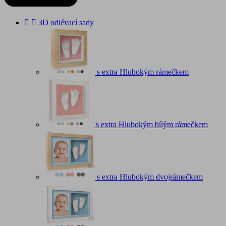


3D odlévací sady
s extra Hlubokým rámečkem
s extra Hlubokým bílým rámečkem
s extra Hlubokým dvojrámečkem