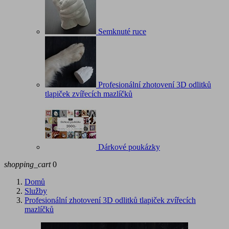
Semknuté ruce
Profesionální zhotovení 3D odlitků
tlapiček zvířecích mazlíčků
Dárkové poukázky
shopping_cart
0
Domů
Služby
Profesionální zhotovení 3D odlitků tlapiček zvířecích
mazlíčků