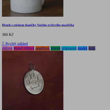
Hrnek s otiskem tlapičky Vašeho zvířecího mazlíčka
360 Kč

Rychlý náhled
růžová
tmavě růžová
oranžová
zelená
tyrkysová
modrá
šedá