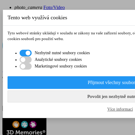
photo_camera
Foto/Video
local_shipping
Doprava
Tento web využívá cookies
place
Kontakt
Tyto webové stránky ukládají v souladu se zákony na vaše zařízení soubory,
cookies souborů pro použití webu.
Nezbytně nutné soubory cookies
Analytické soubory cookies
Marketingové soubory cookies

Přihlásit se
phone
+420 603 588 179
CZK
Kč

Přijmout všechny soubor
CZK Kč
Povolit jen nezbytně nut
EUR €
Více informací
