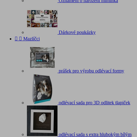
Oznámení o narození miminka
Dárkové poukázky


Mazlíčci
prášek pro výrobu odlévací formy
odlévací sada pro 3D odlitek tlapiček
odlévací sada s extra hlubokým bílým