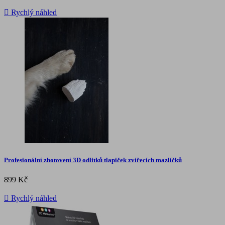

Rychlý náhled
Profesionální zhotovení 3D odlitků tlapiček zvířecích mazlíčků
899 Kč

Rychlý náhled