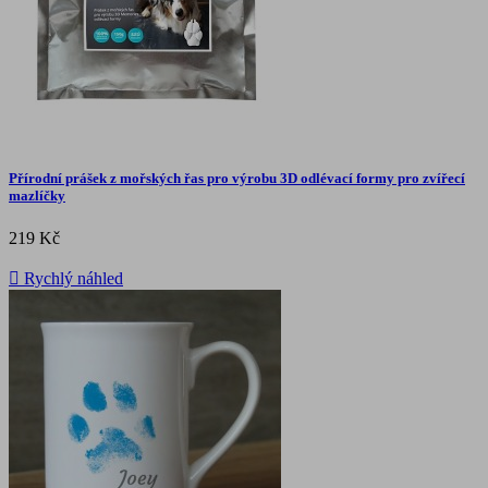
Přírodní prášek z mořských řas pro výrobu 3D odlévací formy pro zvířecí
mazlíčky
219 Kč

Rychlý náhled