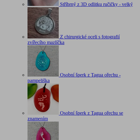
Stříbrný z 3D odlitku ručičky - velký
Z chirurgické oceli s fotografií
zvířecího mazlíčka
Osobní šperk z Tagua ořechu -
pampeliška
Osobní šperk z Tagua ořechu se
znamením