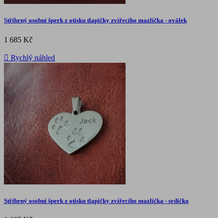
Stříbrný osobní šperk z otisku tlapičky zvířecího mazlíčka - oválek
1 685 Kč

Rychlý náhled
Stříbrný osobní šperk z otisku tlapičky zvířecího mazlíčka - srdíčko