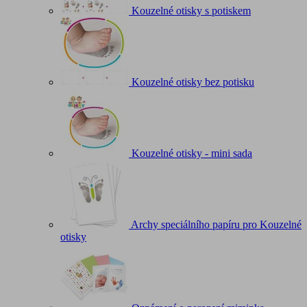
Kouzelné otisky s potiskem
Kouzelné otisky bez potisku
Kouzelné otisky - mini sada
Archy speciálního papíru pro Kouzelné
otisky