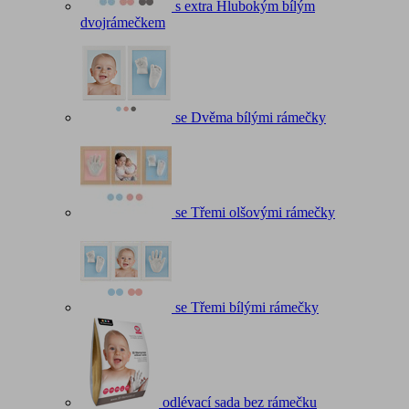
s extra Hlubokým bílým
dvojrámečkem
se Dvěma bílými rámečky
se Třemi olšovými rámečky
se Třemi bílými rámečky
odlévací sada bez rámečku