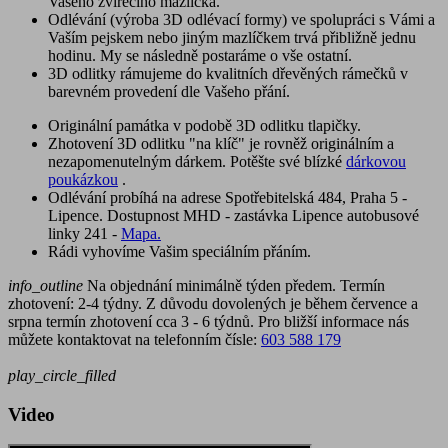
Vašeho zvířecího mazlíčka.
Odlévání (výroba 3D odlévací formy) ve spolupráci s Vámi a
Vaším pejskem nebo jiným mazlíčkem trvá přibližně jednu
hodinu. My se následně postaráme o vše ostatní.
3D odlitky rámujeme do kvalitních dřevěných rámečků v
barevném provedení dle Vašeho přání.
Originální památka v podobě 3D odlitku tlapičky.
Zhotovení 3D odlitku "na klíč" je rovněž originálním a
nezapomenutelným dárkem. Potěšte své blízké
dárkovou
poukázkou
.
Odlévání probíhá na adrese Spotřebitelská 484, Praha 5 -
Lipence. Dostupnost MHD - zastávka Lipence autobusové
linky 241 -
Mapa.
Rádi vyhovíme Vašim speciálním přáním.
info_outline
Na objednání minimálně týden předem. Termín
zhotovení: 2-4 týdny. Z důvodu dovolených je během července a
srpna termín zhotovení cca 3 - 6 týdnů. Pro bližší informace nás
můžete kontaktovat na telefonním čísle:
603 588 179
play_circle_filled
Video