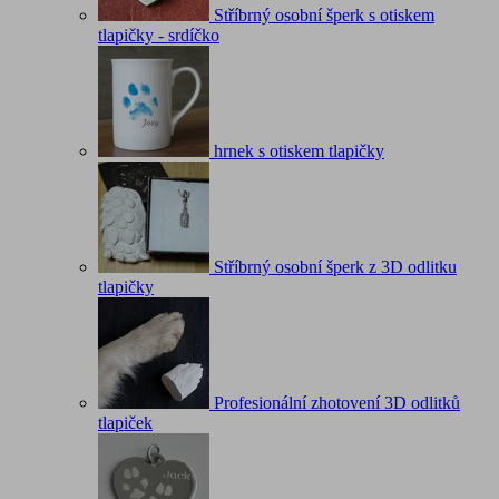
Stříbrný osobní šperk s otiskem
tlapičky - srdíčko
hrnek s otiskem tlapičky
Stříbrný osobní šperk z 3D odlitku
tlapičky
Profesionální zhotovení 3D odlitků
tlapiček