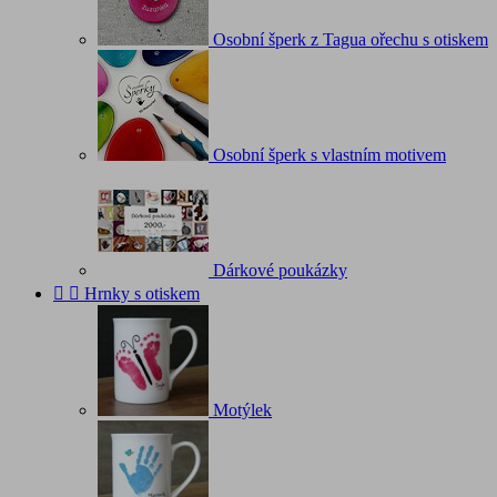
Osobní šperk z Tagua ořechu s otiskem
Osobní šperk s vlastním motivem
Dárkové poukázky


Hrnky s otiskem
Motýlek