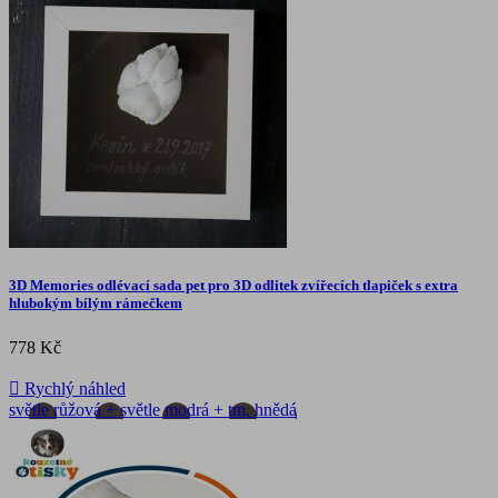
3D Memories odlévací sada pet pro 3D odlitek zvířecích tlapiček s extra
hlubokým bílým rámečkem
778 Kč

Rychlý náhled
světle růžová + světle modrá + tm. hnědá