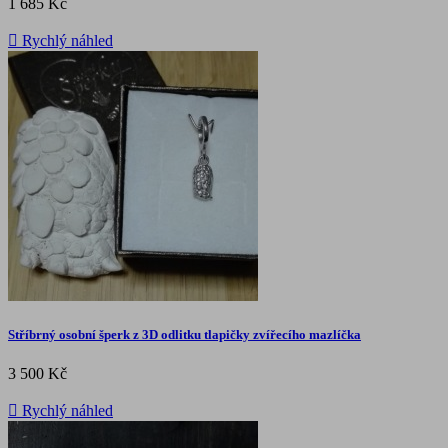
1 685 Kč

Rychlý náhled
Stříbrný osobní šperk z 3D odlitku tlapičky zvířecího mazlíčka
3 500 Kč

Rychlý náhled