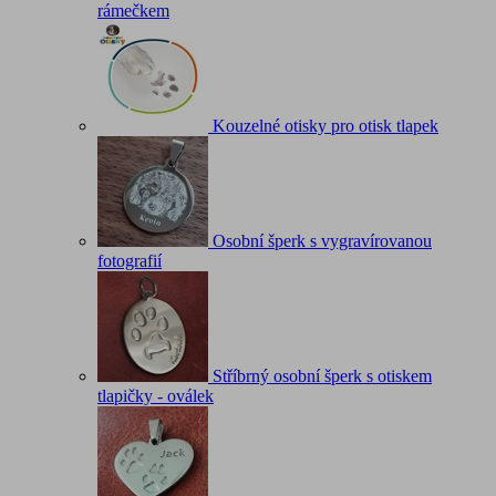
rámečkem
Kouzelné otisky pro otisk tlapek
Osobní šperk s vygravírovanou
fotografií
Stříbrný osobní šperk s otiskem
tlapičky - oválek