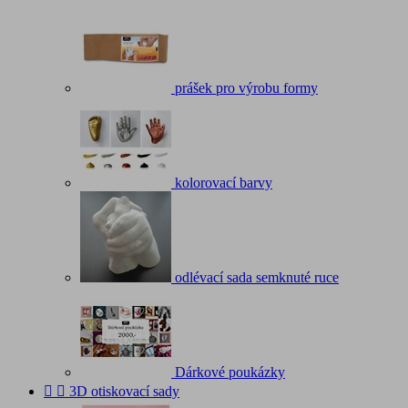
prášek pro výrobu formy
kolorovací barvy
odlévací sada semknuté ruce
Dárkové poukázky


3D otiskovací sady