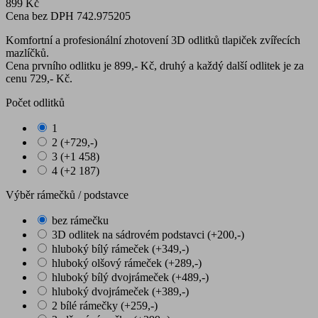
899 Kč
Cena bez DPH 742.975205
Komfortní a profesionální zhotovení 3D odlitků tlapiček zvířecích
mazlíčků.
Cena prvního odlitku je 899,- Kč, druhý a každý další odlitek je za
cenu 729,- Kč.
Počet odlitků
1
2 (+729,-)
3 (+1 458)
4 (+2 187)
Výběr rámečků / podstavce
bez rámečku
3D odlitek na sádrovém podstavci (+200,-)
hluboký bílý rámeček (+349,-)
hluboký olšový rámeček (+289,-)
hluboký bílý dvojrámeček (+489,-)
hluboký dvojrámeček (+389,-)
2 bílé rámečky (+259,-)