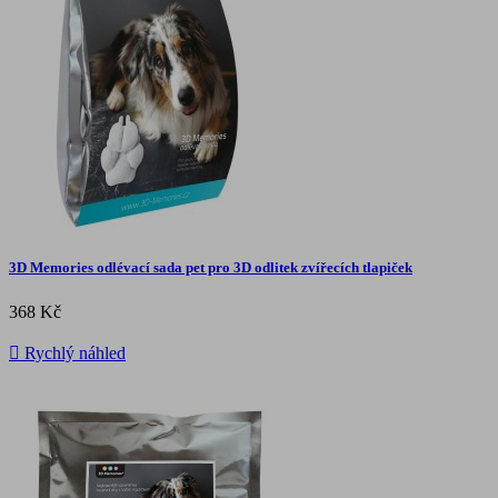
3D Memories odlévací sada pet pro 3D odlitek zvířecích tlapiček
368 Kč

Rychlý náhled