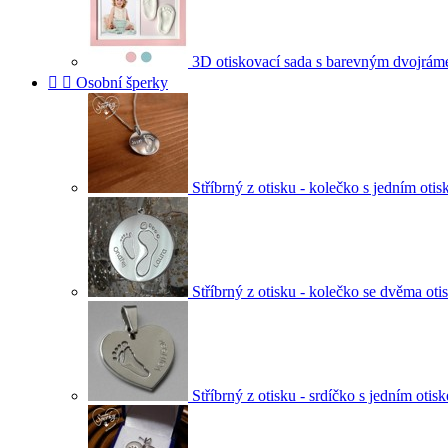
3D otiskovací sada s barevným dvojrá


Osobní šperky
Stříbrný z otisku - kolečko s jedním oti
Stříbrný z otisku - kolečko se dvěma oti
Stříbrný z otisku - srdíčko s jedním otis