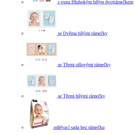
s extra Hlubokým bílým dvojrámečkem
se Dvěma bílými rámečky
se Třemi olšovými rámečky
se Třemi bílými rámečky
odlévací sada bez rámečku