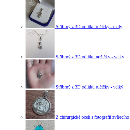
Stříbrný z 3D odlitku ručičky - malý
Stříbrný z 3D odlitku nožičky - velký
Stříbrný z 3D odlitku ručičky - velký
Z chirurgické oceli s fotografií zvířecíh