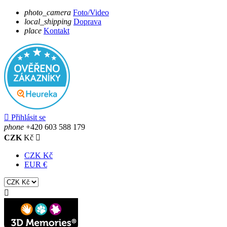
photo_camera
Foto/Video
local_shipping
Doprava
place
Kontakt

Přihlásit se
phone
+420 603 588 179
CZK
Kč

CZK Kč
EUR €
