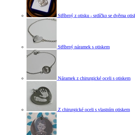
Stříbrný z otisku - srdíčko se dvěma otis
Stříbrný náramek s otiskem
Náramek z chirurgické oceli s otiskem
Z chirurgické oceli s vlastním otiskem