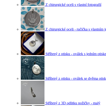
Z chirurgické oceli s vlastní fotografií
Z chirurgické oceli - ručička s vlastním
Stříbrný z otisku - oválek s jedním otis
Stříbrný z otisku - oválek se dvěma otis
Stříbrný z 3D odlitku nožičky - malý